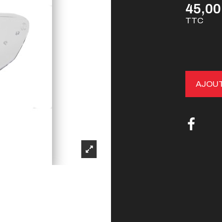
45,00
TTC
AJOUT