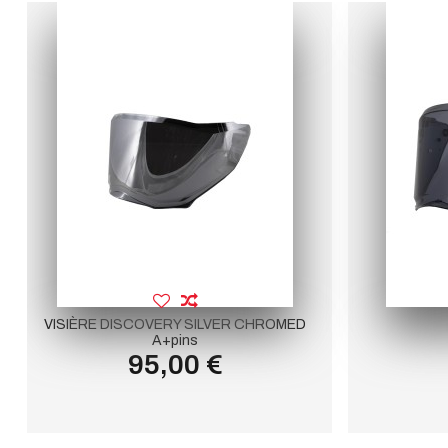
VISIÈRE DISCOVERY SILVER CHROMED
A+pins
95,00 €