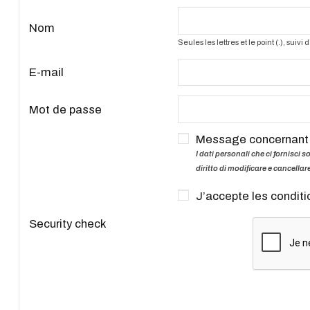
Nom
Seules les lettres et le point (.), suivi
E-mail
Mot de passe
Message concernant l
I dati personali che ci fornisci 
diritto di modificare e cancellar
J’accepte les conditi
Security check