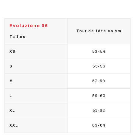
Evoluzione 06
Tour de tête en cm
Tailles
XS
53-54
S
55-56
M
57-58
L
59-60
XL
61-62
XXL
63-64