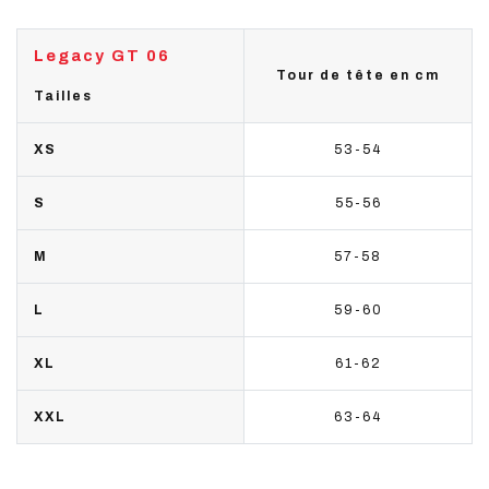
Legacy GT 06
Tour de tête en cm
Tailles
XS
53-54
S
55-56
M
57-58
L
59-60
XL
61-62
XXL
63-64