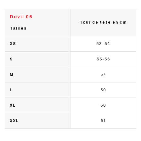
Devil 06
Tour de tête en cm
Tailles
XS
53-54
S
55-56
M
57
L
59
XL
60
XXL
61