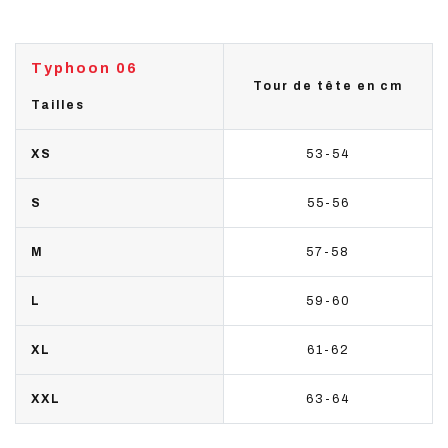
Typhoon 06
Tour de tête en cm
Tailles
XS
53-54
S
55-56
M
57-58
L
59-60
XL
61-62
XXL
63-64