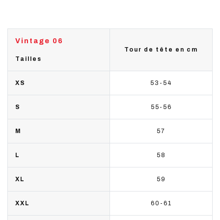
Vintage 06
Tour de tête en cm
Tailles
XS
53-54
S
55-56
M
57
L
58
XL
59
XXL
60-61