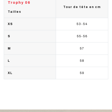
Trophy 06
Tour de tête en cm
Tailles
XS
53-54
S
55-56
M
57
L
58
XL
59