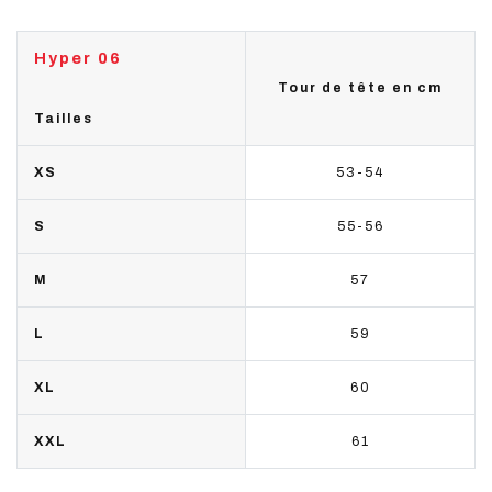
Hyper 06
Tour de tête en cm
Tailles
XS
53-54
S
55-56
M
57
L
59
XL
60
XXL
61