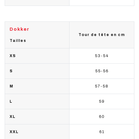
Dokker
Tour de tête en cm
Tailles
XS
53-54
S
55-56
M
57-58
L
59
XL
60
XXL
61