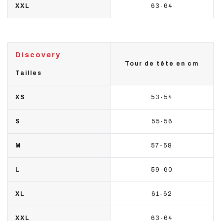
XXL
63-64
Discovery
Tour de tête en cm
Tailles
XS
53-54
S
55-56
M
57-58
L
59-60
XL
61-62
XXL
63-64