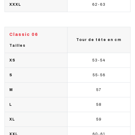
XXXL
62-63
Classic 06
Tour de tête en cm
Tailles
XS
53-54
S
55-56
M
57
L
58
XL
59
XXL
60-61