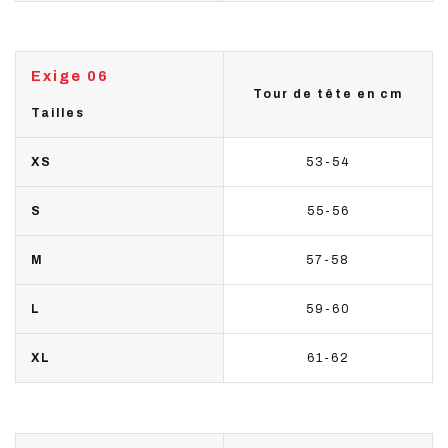
Exige 06
Tour de tête en cm
Tailles
XS
53-54
S
55-56
M
57-58
L
59-60
XL
61-62