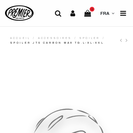
0
FRA
ACCUEIL
ACCESSOIRES
SPOILER
SPOILER JT5 CARBON MA8 TG.L-XL-XXL