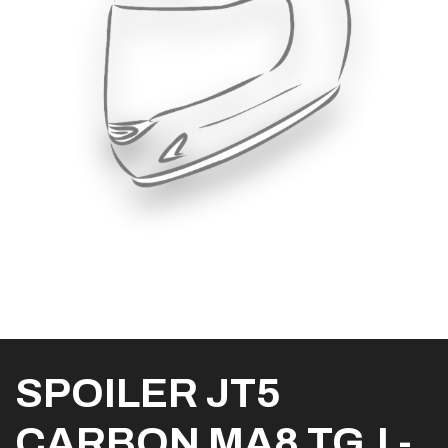
SPOILER JT5
CARBON MA8 TG.L-