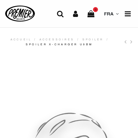
0
FRA
ACCUEIL
ACCESSOIRES
SPOILER
SPOILER X-CHARGER U9BM