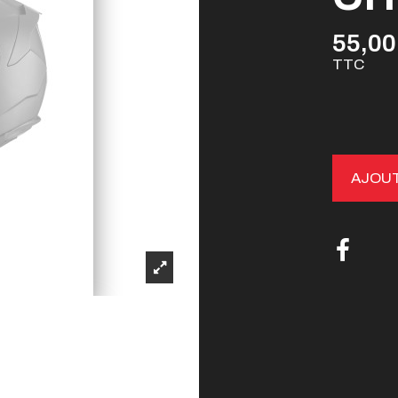
55,00
TTC
AJOUT