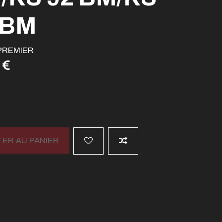
 BM
PREMIER
 €
ER AU PANIER