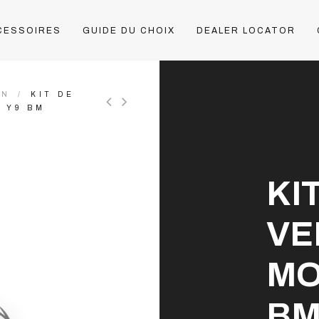
CESSOIRES
GUIDE DU CHOIX
DEALER LOCATOR
ON
KIT DE
S Y9 BM
KI
VE
MO
BM