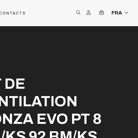
FRA
CONTACTS
T DE
NTILATION
NZA EVO PT 8
/KS 92 BM/KS