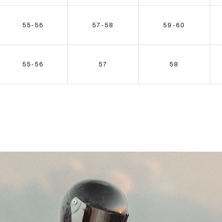
55-56
57-58
59-60
55-56
57
58