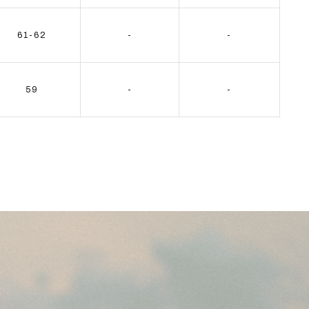
61-62
-
-
59
-
-