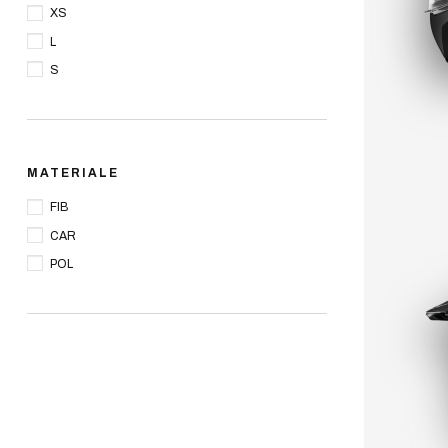
XS
L
S
MATERIALE
FIB
CAR
POL