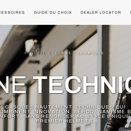
CESSOIRES
GUIDE DU CHOIX
DEALER LOCATOR
ACCUEIL
LIGNE TECHNIQUE
ACCUEIL
LIGNE TECHNIQUE
GNE
TECHNI
CASQUES HAUTEMENT TECHNIQUES QUI
OMBINENT INNOVATION, AÉRODYNAMISME 
NFORT, SANS RENONCER AU STYLE UNIQUE
PREMIER HELMETS.