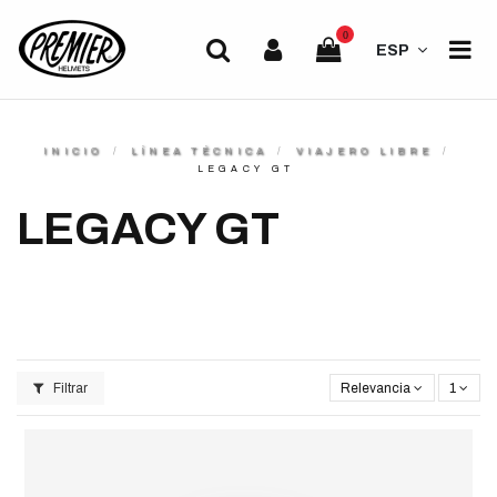
0
ESP
INICIO
LÍNEA TÉCNICA
VIAJERO LIBRE
LEGACY GT
LEGACY GT
Filtrar
Relevancia
1