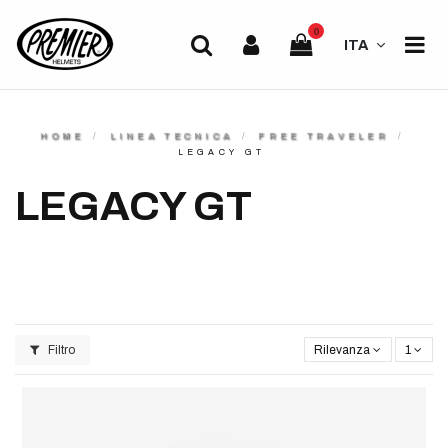
0
ITA
HOME
LINEA TECNICA
FREE TRAVELER
LEGACY GT
LEGACY GT
Filtro
Rilevanza
1