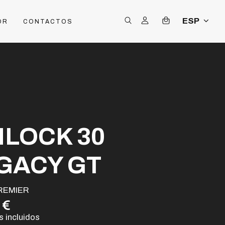
ESP
OR
CONTACTOS
NLOCK 30
GACY GT
REMIER
 €
 incluidos