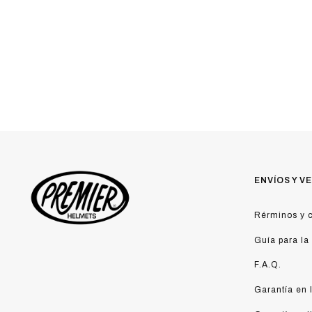
ENVÍOS Y V
Rérminos y c
Guía para la
F.A.Q.
Garantía en 