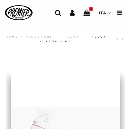
0
ITA
HOME
ACCESSORI
PINLOCK
PINLOCK
30 LEGACY GT