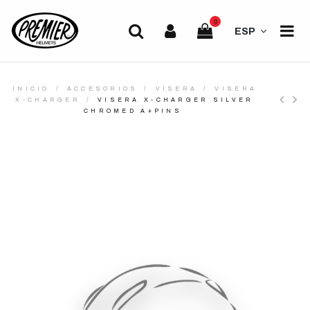
0
ESP
INICIO
ACCESORIOS
VISERA
VISERA
X-CHARGER
VISERA X-CHARGER SILVER
CHROMED A+PINS