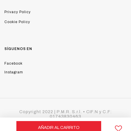
Privacy Policy
Cookie Policy
SÍGUENOS EN
Facebook
Instagram
Copyright 2022 | P.M.R. S.r.l. • CIF.N y C.F:
01743830463
Correo legal: p.m.r.srl@pec.it • REA LU - 168078
AÑADIR AL CARRITO