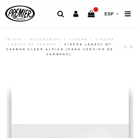
0
ESP
INICIO
ACCESORIOS
VISERA
VISERA
LEGACY GT CARBON
VISERA LEGACY GT
CARBON CLEAR A+PINS (PARA VERSIÓN DE
CARBONO)