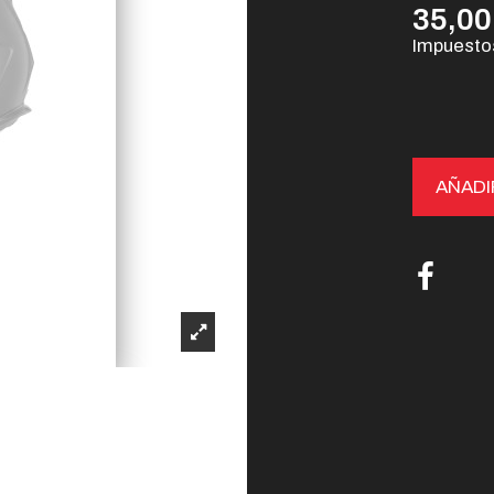
35,00
Impuestos
AÑADI