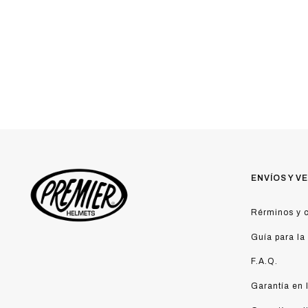
ENVÍOS Y V
Rérminos y c
Guía para la
F.A.Q.
Garantía en 