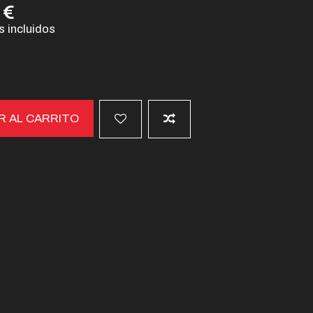
 €
 incluidos
R AL CARRITO