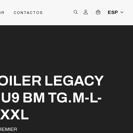
ESP
OR
CONTACTOS
OILER LEGACY
 U9 BM TG.M-L-
-XXL
REMIER