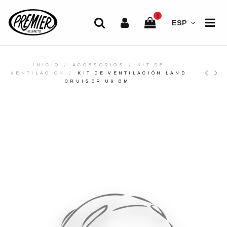
0
ESP
INICIO
ACCESORIOS
KIT DE
VENTILACIÓN
KIT DE VENTILACIÓN LAND
CRUISER U9 BM