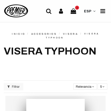
0
ESP
INICIO
ACCESORIOS
VISERA
VISERA
TYPHOON
VISERA TYPHOON
Filtrar
Relevancia
5