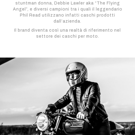
stuntman donna, Debbie Lawler aka “The Flying
Angel”, e diversi campioni tra i quali il leggendario
Phil Read utilizzano infatti caschi prodotti
dall’azienda.
Il brand diventa così una realtà di riferimento nel
settore dei caschi per moto.