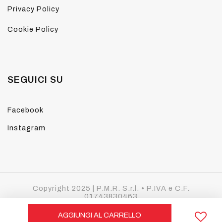
Privacy Policy
Cookie Policy
SEGUICI SU
Facebook
Instagram
Copyright 2025 | P.M.R. S.r.l. • P.IVA e C.F.
01743830463
PEC:
p.m.r.srl@pec.it
• REA LU - 168078
AGGIUNGI AL CARRELLO