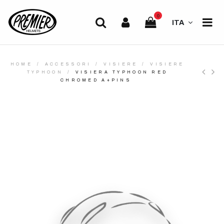
0
ITA
HOME
ACCESSORI
VISIERE
VISIERE
TYPHOON
VISIERA TYPHOON RED
CHROMED A+PINS