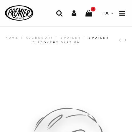
0
ITA
HOME
ACCESSORI
SPOILER
SPOILER
DISCOVERY GL17 BM