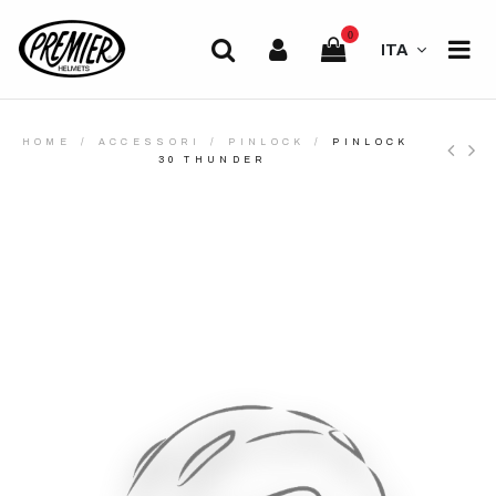
0
ITA
HOME
ACCESSORI
PINLOCK
PINLOCK
30 THUNDER