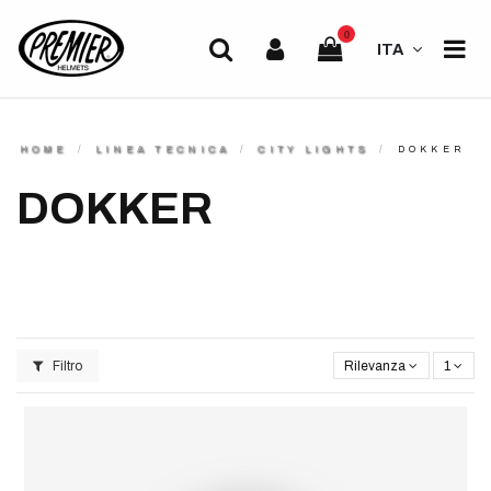
0
ITA
HOME
LINEA TECNICA
CITY LIGHTS
DOKKER
DOKKER
Filtro
Rilevanza
1